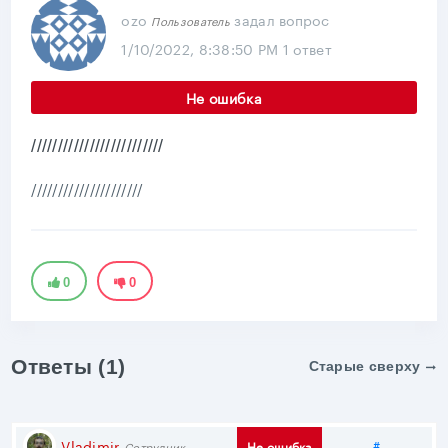
ozo
задал вопрос
Пользователь
1/10/2022, 8:38:50 PM
1 ответ
Не ошибка
/////////////////////////
/////////////////////
0
0
Ответы (1)
Старые сверху
Поделить
Vladimir
#
Не ошибка
Сотрудник